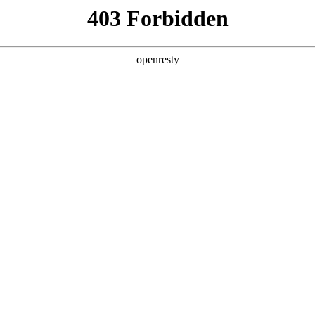
产品及服务
行业解决方案
合作伙伴
投资者关系
，《数字化的力量》第2版重磅上市
力量》第2版正式发布。作为聚焦AI时代数字化转型领域的重要论著，该书在
层逻辑，为企业拥抱AI时代生产力跃迁提供“可落地、可借鉴”的行动指